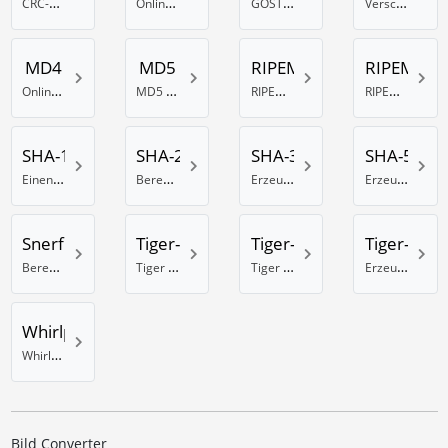
CRC-32B Prüfsumme online berechnen
Online DES Hash Generator
GOST Hash online erstellen
Verschlüssle Daten mit dem Haval-128 Hash-Algorithmus
MD4
MD5
RIPEMD-128
RIPEMD-1
Online MD4 Generator
MD5 Hash Generator
RIPEMD 128 Bit Hash erzeugen
RIPEMD-160 Hash Berechnung
SHA-1
SHA-256
SHA-384
SHA-512
Einen SHA-1 Hash generieren
Berechnung eines SHA-Hash mit 256 Bit
Erzeuge einen SHA Hash mit 384 Bits
Erzeuge einen SHA Hash mit 512 Bits
Snerfu
Tiger-128
Tiger-160
Tiger-192
Berechnung eines Snefru Hash
Tiger Hash Rechner mit 128 Bit
Tiger 160 Bit Hash Rechner
Erzeuge einen Tiger Hash mit 192 Bits
Whirlpool
Whirlpool online Hash Generator
Bild Converter