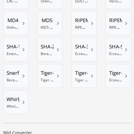
CRC-32B Prüfsumme online berechnen
Online DES Hash Generator
GOST Hash online erstellen
Verschlüssle Daten mit dem Haval-128 Hash-Algorithmus
MD4
MD5
RIPEMD-128
RIPEMD-1
Online MD4 Generator
MD5 Hash Generator
RIPEMD 128 Bit Hash erzeugen
RIPEMD-160 Hash Berechnung
SHA-1
SHA-256
SHA-384
SHA-512
Einen SHA-1 Hash generieren
Berechnung eines SHA-Hash mit 256 Bit
Erzeuge einen SHA Hash mit 384 Bits
Erzeuge einen SHA Hash mit 512 Bits
Snerfu
Tiger-128
Tiger-160
Tiger-192
Berechnung eines Snefru Hash
Tiger Hash Rechner mit 128 Bit
Tiger 160 Bit Hash Rechner
Erzeuge einen Tiger Hash mit 192 Bits
Whirlpool
Whirlpool online Hash Generator
Bild Converter