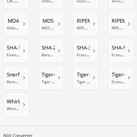
CRC-32B Prüfsumme online berechnen
Online DES Hash Generator
GOST Hash online erstellen
Verschlüssle Daten mit dem Haval-128 Hash-Algorithmus
MD4
MD5
RIPEMD-128
RIPEMD-1
Online MD4 Generator
MD5 Hash Generator
RIPEMD 128 Bit Hash erzeugen
RIPEMD-160 Hash Berechnung
SHA-1
SHA-256
SHA-384
SHA-512
Einen SHA-1 Hash generieren
Berechnung eines SHA-Hash mit 256 Bit
Erzeuge einen SHA Hash mit 384 Bits
Erzeuge einen SHA Hash mit 512 Bits
Snerfu
Tiger-128
Tiger-160
Tiger-192
Berechnung eines Snefru Hash
Tiger Hash Rechner mit 128 Bit
Tiger 160 Bit Hash Rechner
Erzeuge einen Tiger Hash mit 192 Bits
Whirlpool
Whirlpool online Hash Generator
Bild Converter